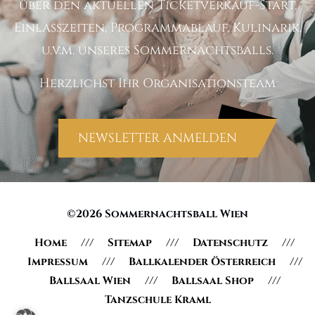
über den aktuellen Ticketverkauf-Start,
Einlasszeiten, Programmablauf, Kulinarik,
u.v.m. unseres Sommernachtsballs.
Herzlichst Ihr Organisationsteam
NEWSLETTER ANMELDEN
©2026 Sommernachtsball Wien
Home
Sitemap
Datenschutz
Impressum
Ballkalender Österreich
Ballsaal Wien
Ballsaal Shop
Tanzschule Kraml